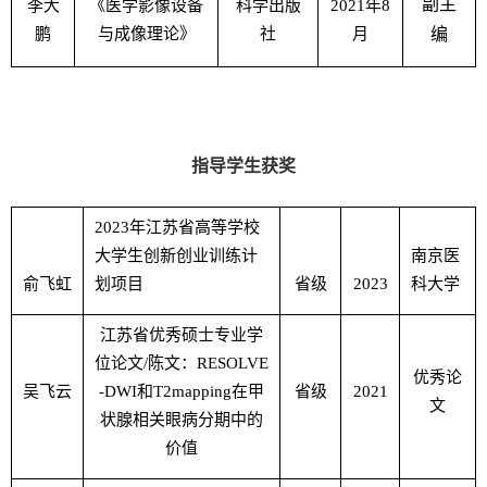
副主
李大
《医学影像设备
科学出版
2021
年
8
鹏
与成像理论》
社
月
编
指导学生获奖
2023
年江苏省高等学校
大学生创新创业训练计
南京医
俞飞虹
划项目
省级
2023
科大学
江苏省优秀硕士专业学
位论文
/
陈文：
RESOLVE
优秀论
吴飞云
-DWI
和
T2mapping
在甲
省级
2021
文
状腺相关眼病分期中的
价值