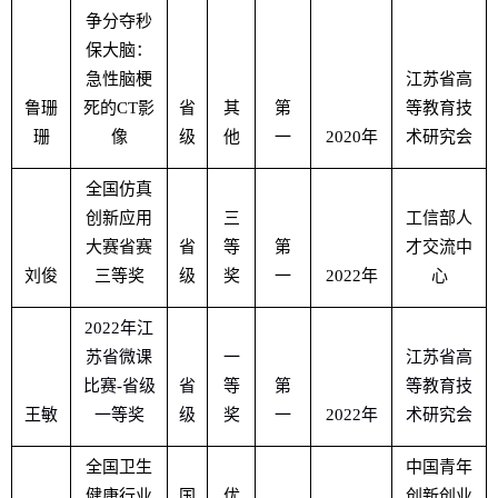
争分夺秒
保大脑：
急性脑梗
江苏省高
鲁珊
死的
CT
影
省
其
第
等教育技
珊
像
级
他
一
2020
年
术研究会
全国仿真
创新应用
三
工信部人
大赛省赛
省
等
第
才交流中
刘俊
三等奖
级
奖
一
2022
年
心
2022
年江
苏省微课
一
江苏省高
比赛
-
省级
省
等
第
等教育技
王敏
一等奖
级
奖
一
2022
年
术研究会
全国卫生
中国青年
健康行业
国
优
创新创业