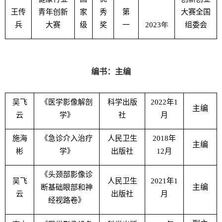
王传
青年创新
家
秀
第
大赛全国
兵
大赛
级
奖
一
2023
年
组委会
编书：主编
吴飞
《医学影像解剖
科学出版
2022
年
1
主编
云
学》
社
月
施海
《急诊介入治疗
人民卫生
2018
年
主编
彬
学》
出版社
12
月
《头颈部影像诊
吴飞
人民卫生
2021
年
1
主编
断基础眼部和神
云
出版社
月
经视路卷》