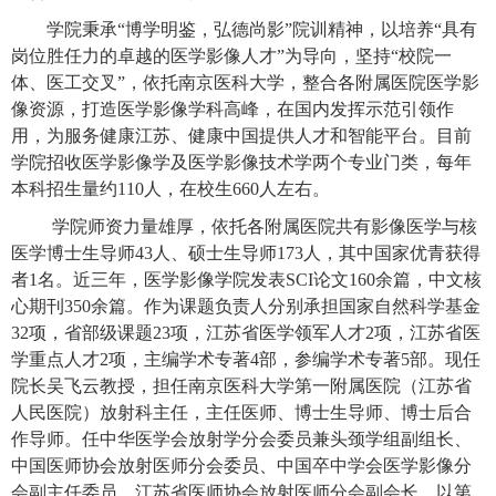
学院秉承
“博学明鉴，弘德尚影”院训精神，以培养“具有
岗位胜任力的卓越的医学影像人才”为导向，坚持“校院一
体、医工交叉”，依托南京医科大学，整合各附属医院医学影
像资源，打造医学影像学科高峰，在国内发挥示范引领作
用，为服务健康江苏、健康中国提供人才和智能平台。目前
学院招收医学影像学及医学影像技术学两个专业门类，每年
本科招生量约110人，在校生660人左右。
学院师资力量雄厚，依托各附属医院共有影像医学与核
医学博士生导师
4
3
人、硕士生导师
1
7
3
人，其中国家优青获得
者
1名。近三年，医学影像学院发表SCI论文160余篇，中文核
心期刊350余篇。作为课题负责人分别承担国家自然科学基金
32
项，省部级课题
23
项，江苏省医学领军人才
2项，江苏省医
学重点人才2项，主编学术专著4部，参编学术专著5部。现任
院长吴飞云教授，担任南京医科大学第一附属医院（江苏省
人民医院）放射科主任，主任医师、博士生导师、博士后合
作导师。任中华医学会放射学分会委员兼头颈学组副组长、
中国医师协会放射医师分会委员、中国卒中学会医学影像分
会副主任委员，江苏省医师协会放射医师分会副会长。以第