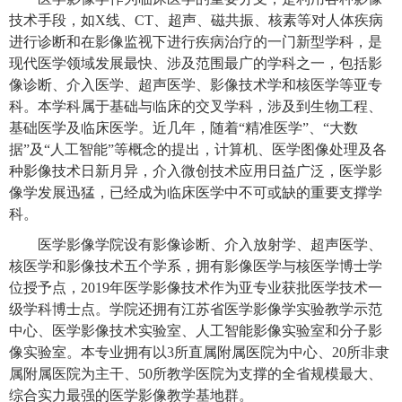
技术手段，如
X线、CT、超声、磁共振、核素等对人体疾病
进行诊断和在影像监视下进行疾病治疗的一门新型学科，是
现代医学领域发展最快、涉及范围最广的学科之一，包括影
像诊断、介入医学、超声医学、影像技术学和核医学等亚专
科。本学科属于基础与临床的交叉学科，涉及到生物工程、
基础医学及临床医学。近几年，随着“精准医学”、“大数
据”及“人工智能”等概念的提出，计算机、医学图像处理及各
种影像技术日新月异，介入微创技术应用日益广泛，医学影
像学发展迅猛，已经成为临床医学中不可或缺的重要支撑学
科。
医学影像学院设有影像诊断、介入放射学、超声医学、
核医学和影像技术五个学系，拥有影像医学与核医学博士学
位授予点，
2019年医学影像技术作为亚专业获批医学技术一
级学科博士点。学院还拥有江苏省医学影像学实验教学示范
中心、医学影像技术实验室、人工智能影像实验室和分子影
像实验室。本专业拥有以3所直属附属医院为中心、20所非隶
属附属医院为主干、50所教学医院为支撑的全省规模最大、
综合实力最强的医学影像教学基地群。