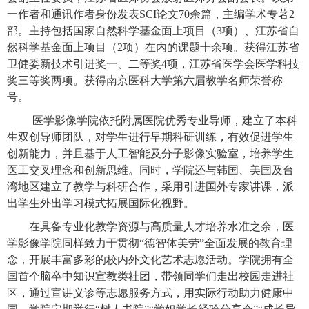
一作者和通讯作者身份发表SCI论文70余篇，主编学术专著2
部。主持包括国家自然科学基金面上项目（3项）、江苏省自
然科学基金面上项目（2项）在内的课题十余项。获得江苏省
卫健委新技术引进奖一、二等奖4项，江苏省医学会医学科技
奖三等奖两项。获得南京医科大学第六届教学名师荣誉称
号。
医学影像学院依托附属医院优秀专业导师，建立了本科
生双创导师团队，对学生进行早期科研训练，有效促进学生
创新能力，并且基于人工智能及分子影像实验室，培养学生
医工交叉理念和创新思维。同时，学院还与韩国、美国及台
湾地区建立了教学与科研合作，采用引进国外专家讲课，派
出学生外出学习模式拓展国际化视野。
在具备专业化教学资源与高质量人才培养水准之余，医
学影像学院同样致力于贯彻
“德智体美劳”全面发展的教育理
念，开展丰富多彩的校内外文化艺术志愿活动。学院拥有全
国首个脑卒中知识宣教类社团，带领同学们走出校园走进社
区，通过宣讲义诊等志愿服务方式，用实际行动助力健康中